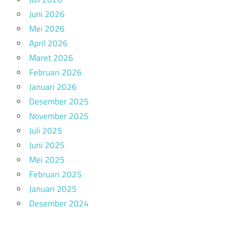
Juni 2026
Mei 2026
April 2026
Maret 2026
Februari 2026
Januari 2026
Desember 2025
November 2025
Juli 2025
Juni 2025
Mei 2025
Februari 2025
Januari 2025
Desember 2024