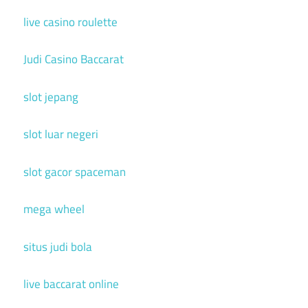
live casino roulette
Judi Casino Baccarat
slot jepang
slot luar negeri
slot gacor spaceman
mega wheel
situs judi bola
live baccarat online