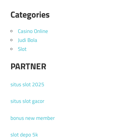
Categories
Casino Online
Judi Bola
Slot
PARTNER
situs slot 2025
situs slot gacor
bonus new member
slot depo 5k