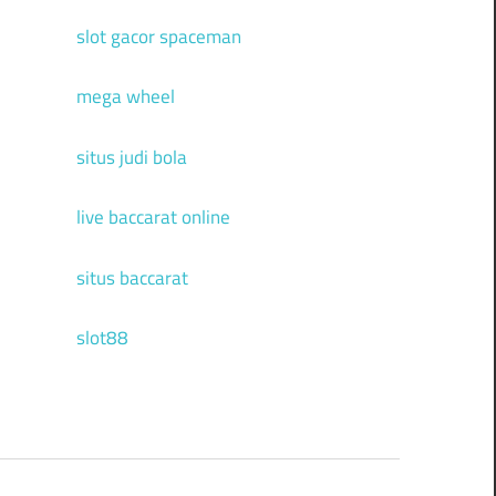
slot gacor spaceman
mega wheel
situs judi bola
live baccarat online
situs baccarat
slot88