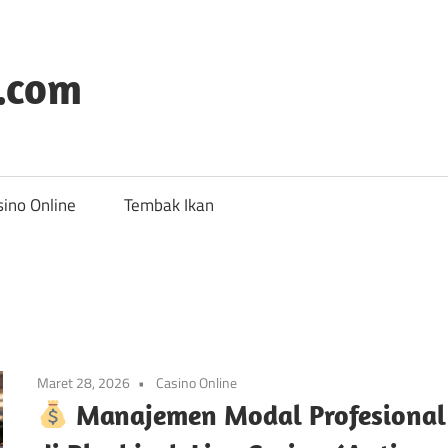
.com
sino Online
Tembak Ikan
Maret 28, 2026
Casino Online
Manajemen Modal Profesional