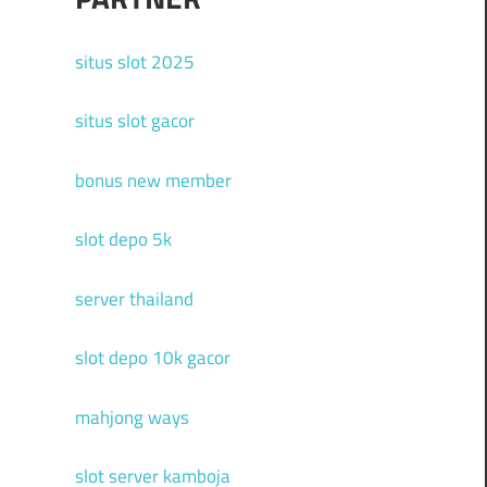
situs slot 2025
situs slot gacor
bonus new member
slot depo 5k
server thailand
slot depo 10k gacor
mahjong ways
slot server kamboja