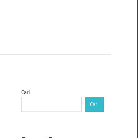
Cari
Cari