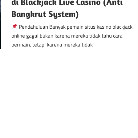
di Blackjack Live Casino (Anti
Bangkrut System)
Pendahuluan Banyak pemain situs kasino blackjack
online gagal bukan karena mereka tidak tahu cara
bermain, tetapi karena mereka tidak