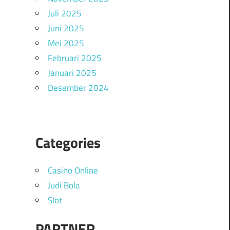
Juli 2025
Juni 2025
Mei 2025
Februari 2025
Januari 2025
Desember 2024
Categories
Casino Online
Judi Bola
Slot
PARTNER